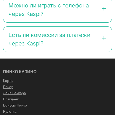
Можно ли играть с телефона
через Kaspi?
Есть ли комиссии за платежи
через Kaspi?
ПИНКО КАЗИНО
Карты
Покер
Лайв Баккара
Блэкджек
Бонусы Пинко
Рулетка