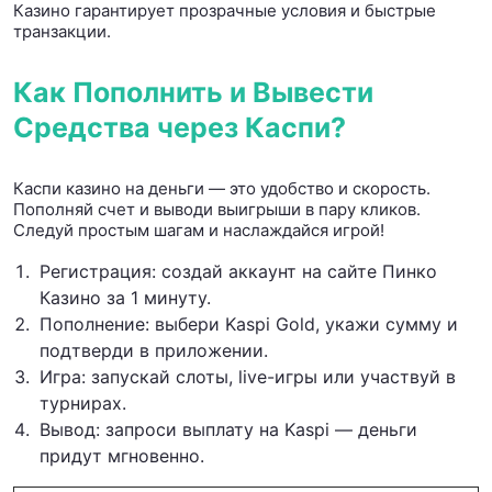
Казино гарантирует прозрачные условия и быстрые
транзакции.
Как Пополнить и Вывести
Средства через Каспи?
Каспи казино на деньги — это удобство и скорость.
Пополняй счет и выводи выигрыши в пару кликов.
Следуй простым шагам и наслаждайся игрой!
Регистрация: создай аккаунт на сайте Пинко
Казино за 1 минуту.
Пополнение: выбери Kaspi Gold, укажи сумму и
подтверди в приложении.
Игра: запускай слоты, live-игры или участвуй в
турнирах.
Вывод: запроси выплату на Kaspi — деньги
придут мгновенно.