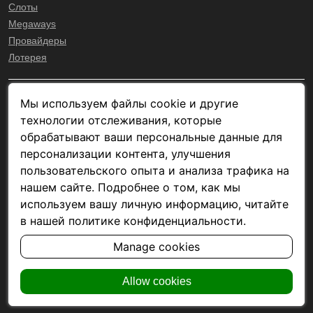
Слоты
Megaways
Провайдеры
Лотерея
Каспи Казино
Мы используем файлы cookie и другие
TV Games
технологии отслеживания, которые
Pinco app
обрабатывают ваши персональные данные для
Sun of Egypt 2
персонализации контента, улучшения
Coin Volcano
пользовательского опыта и анализа трафика на
нашем сайте. Подробнее о том, как мы
используем вашу личную информацию, читайте
в нашей политике конфиденциальности.
Manage cookies
Allow cookies