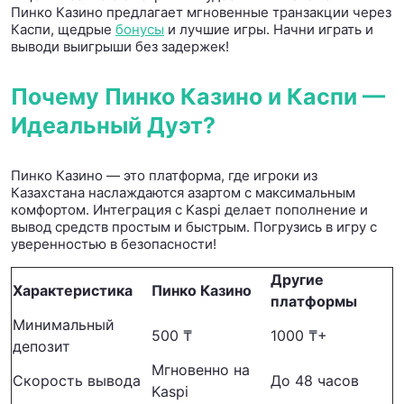
Пинко Казино предлагает мгновенные транзакции через
Каспи, щедрые
бонусы
и лучшие игры. Начни играть и
выводи выигрыши без задержек!
Почему Пинко Казино и Каспи —
Идеальный Дуэт?
Пинко Казино — это платформа, где игроки из
Казахстана наслаждаются азартом с максимальным
комфортом. Интеграция с Kaspi делает пополнение и
вывод средств простым и быстрым. Погрузись в игру с
уверенностью в безопасности!
Другие
Характеристика
Пинко Казино
платформы
Минимальный
500 ₸
1000 ₸+
депозит
Мгновенно на
Скорость вывода
До 48 часов
Kaspi