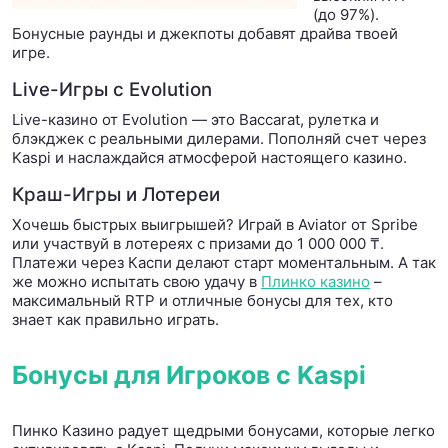
(до 97%).
Бонусные раунды и джекпоты добавят драйва твоей
игре.
Live-Игры с Evolution
Live-казино от Evolution — это Baccarat, рулетка и
блэкджек с реальными дилерами. Пополняй счет через
Kaspi и наслаждайся атмосферой настоящего казино.
Краш-Игры и Лотереи
Хочешь быстрых выигрышей? Играй в Aviator от Spribe
или участвуй в лотереях с призами до 1 000 000 ₸.
Платежи через Каспи делают старт моментальным. А так
же можно испытать свою удачу в
Плинко казино
–
максимальный RTP и отличные бонусы для тех, кто
знает как правильно играть.
Бонусы для Игроков с Kaspi
Пинко Казино радует щедрыми бонусами, которые легко