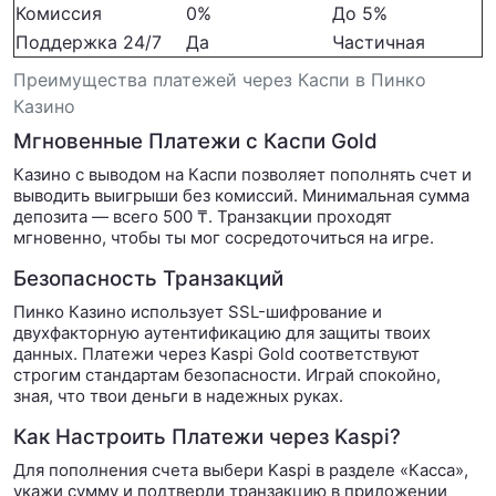
Комиссия
0%
До 5%
Поддержка 24/7
Да
Частичная
Преимущества платежей через Каспи в Пинко
Казино
Мгновенные Платежи с Каспи Gold
Казино с выводом на Каспи позволяет пополнять счет и
выводить выигрыши без комиссий. Минимальная сумма
депозита — всего 500 ₸. Транзакции проходят
мгновенно, чтобы ты мог сосредоточиться на игре.
Безопасность Транзакций
Пинко Казино использует SSL-шифрование и
двухфакторную аутентификацию для защиты твоих
данных. Платежи через Kaspi Gold соответствуют
строгим стандартам безопасности. Играй спокойно,
зная, что твои деньги в надежных руках.
Как Настроить Платежи через Kaspi?
Для пополнения счета выбери Kaspi в разделе «Касса»,
укажи сумму и подтверди транзакцию в приложении