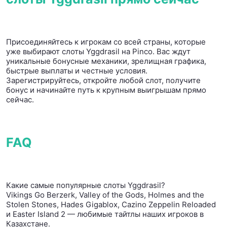
Присоединяйтесь к игрокам со всей страны, которые
уже выбирают слоты Yggdrasil на Pinco. Вас ждут
уникальные бонусные механики, зрелищная графика,
быстрые выплаты и честные условия.
Зарегистрируйтесь, откройте любой слот, получите
бонус и начинайте путь к крупным выигрышам прямо
сейчас.
FAQ
Какие самые популярные слоты Yggdrasil?
Vikings Go Berzerk, Valley of the Gods, Holmes and the
Stolen Stones, Hades Gigablox, Cazino Zeppelin Reloaded
и Easter Island 2 — любимые тайтлы наших игроков в
Казахстане.