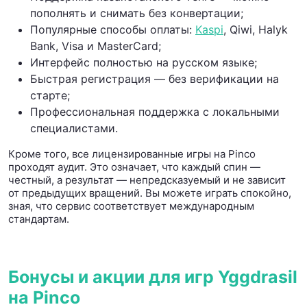
пополнять и снимать без конвертации;
Популярные способы оплаты:
Kaspi
, Qiwi, Halyk
Bank, Visa и MasterCard;
Интерфейс полностью на русском языке;
Быстрая регистрация — без верификации на
старте;
Профессиональная поддержка с локальными
специалистами.
Кроме того, все лицензированные игры на Pinco
проходят аудит. Это означает, что каждый спин —
честный, а результат — непредсказуемый и не зависит
от предыдущих вращений. Вы можете играть спокойно,
зная, что сервис соответствует международным
стандартам.
Бонусы и акции для игр Yggdrasil
на Pinco