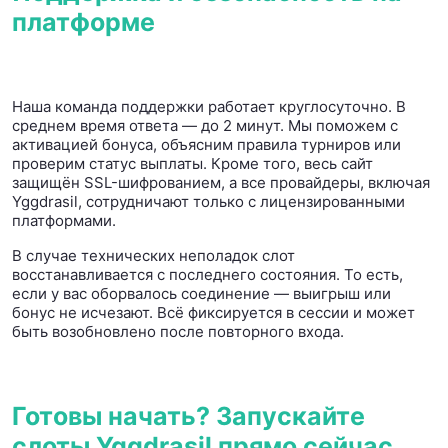
платформе
Наша команда поддержки работает круглосуточно. В
среднем время ответа — до 2 минут. Мы поможем с
активацией бонуса, объясним правила турниров или
проверим статус выплаты. Кроме того, весь сайт
защищён SSL-шифрованием, а все провайдеры, включая
Yggdrasil, сотрудничают только с лицензированными
платформами.
В случае технических неполадок слот
восстанавливается с последнего состояния. То есть,
если у вас оборвалось соединение — выигрыш или
бонус не исчезают. Всё фиксируется в сессии и может
быть возобновлено после повторного входа.
Готовы начать? Запускайте
слоты Yggdrasil прямо сейчас