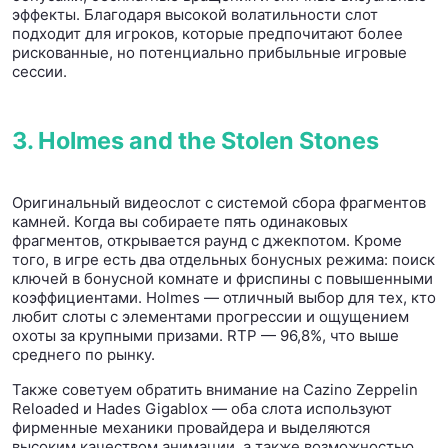
эффекты. Благодаря высокой волатильности слот
подходит для игроков, которые предпочитают более
рискованные, но потенциально прибыльные игровые
сессии.
3. Holmes and the Stolen Stones
Оригинальный видеослот с системой сбора фрагментов
камней. Когда вы собираете пять одинаковых
фрагментов, открывается раунд с джекпотом. Кроме
того, в игре есть два отдельных бонусных режима: поиск
ключей в бонусной комнате и фриспины с повышенными
коэффициентами. Holmes — отличный выбор для тех, кто
любит слоты с элементами прогрессии и ощущением
охоты за крупными призами. RTP — 96,8%, что выше
среднего по рынку.
Также советуем обратить внимание на Cazino Zeppelin
Reloaded и Hades Gigablox — оба слота используют
фирменные механики провайдера и выделяются
высоким качеством анимации, а также возможностью