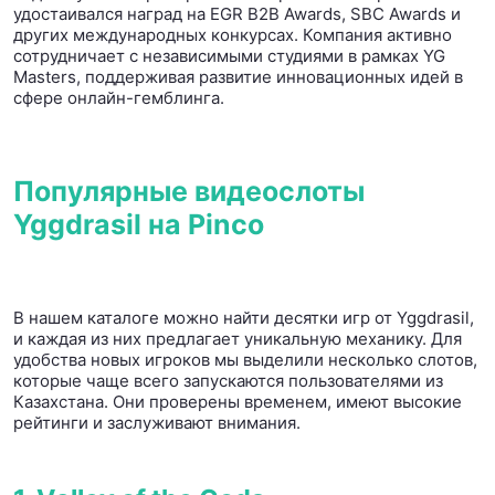
удостаивался наград на EGR B2B Awards, SBC Awards и
других международных конкурсах. Компания активно
сотрудничает с независимыми студиями в рамках YG
Masters, поддерживая развитие инновационных идей в
сфере онлайн-гемблинга.
Популярные видеослоты
Yggdrasil на Pinco
В нашем каталоге можно найти десятки игр от Yggdrasil,
и каждая из них предлагает уникальную механику. Для
удобства новых игроков мы выделили несколько слотов,
которые чаще всего запускаются пользователями из
Казахстана. Они проверены временем, имеют высокие
рейтинги и заслуживают внимания.