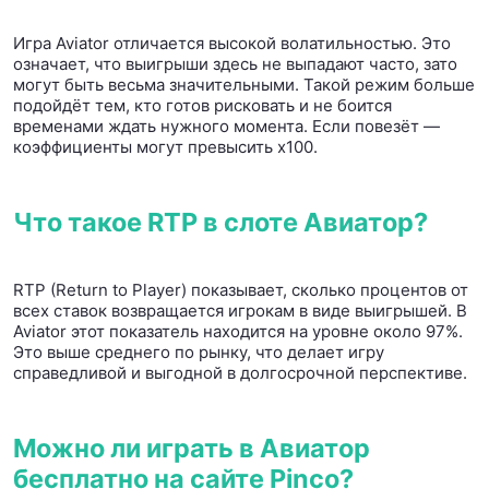
Игра Aviator отличается высокой волатильностью. Это
означает, что выигрыши здесь не выпадают часто, зато
могут быть весьма значительными. Такой режим больше
подойдёт тем, кто готов рисковать и не боится
временами ждать нужного момента. Если повезёт —
коэффициенты могут превысить x100.
Что такое RTP в слоте Авиатор?
RTP (Return to Player) показывает, сколько процентов от
всех ставок возвращается игрокам в виде выигрышей. В
Aviator этот показатель находится на уровне около 97%.
Это выше среднего по рынку, что делает игру
справедливой и выгодной в долгосрочной перспективе.
Можно ли играть в Авиатор
бесплатно на сайте Pinco?