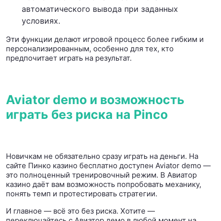
автоматического вывода при заданных
условиях.
Эти функции делают игровой процесс более гибким и
персонализированным, особенно для тех, кто
предпочитает играть на результат.
Aviator demo и возможность
играть без риска на Pinco
Новичкам не обязательно сразу играть на деньги. На
сайте Пинко казино бесплатно доступен Aviator demo —
это полноценный тренировочный режим. В Авиатор
казино даёт вам возможность попробовать механику,
понять темп и протестировать стратегии.
И главное — всё это без риска. Хотите —
переключайтесь с Авиатор демо в любой момент на