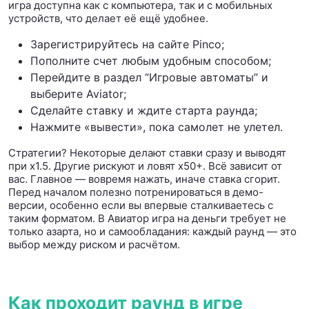
игра доступна как с компьютера, так и с мобильных
устройств, что делает её ещё удобнее.
Зарегистрируйтесь на сайте Pinco;
Пополните счет любым удобным способом;
Перейдите в раздел “Игровые автоматы” и
выберите Aviator;
Сделайте ставку и ждите старта раунда;
Нажмите «вывести», пока самолет не улетел.
Стратегии? Некоторые делают ставки сразу и выводят
при x1.5. Другие рискуют и ловят x50+. Всё зависит от
вас. Главное — вовремя нажать, иначе ставка сгорит.
Перед началом полезно потренироваться в демо-
версии, особенно если вы впервые сталкиваетесь с
таким форматом. В Авиатор игра на деньги требует не
только азарта, но и самообладания: каждый раунд — это
выбор между риском и расчётом.
Как проходит раунд в игре