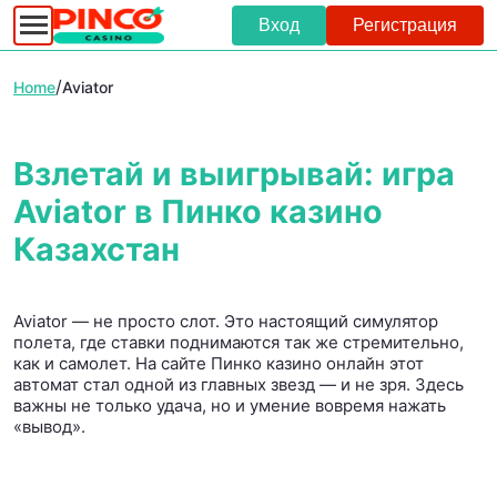
Вход
Регистрация
/
Home
Aviator
Взлетай и выигрывай: игра
Aviator в Пинко казино
Казахстан
Aviator — не просто слот. Это настоящий симулятор
полета, где ставки поднимаются так же стремительно,
как и самолет. На сайте Пинко казино онлайн этот
автомат стал одной из главных звезд — и не зря. Здесь
важны не только удача, но и умение вовремя нажать
«вывод».