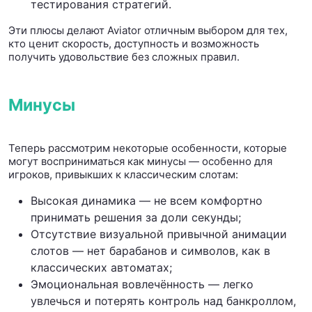
тестирования стратегий.
Эти плюсы делают Aviator отличным выбором для тех,
кто ценит скорость, доступность и возможность
получить удовольствие без сложных правил.
Минусы
Теперь рассмотрим некоторые особенности, которые
могут восприниматься как минусы — особенно для
игроков, привыкших к классическим слотам:
Высокая динамика — не всем комфортно
принимать решения за доли секунды;
Отсутствие визуальной привычной анимации
слотов — нет барабанов и символов, как в
классических автоматах;
Эмоциональная вовлечённость — легко
увлечься и потерять контроль над банкроллом,