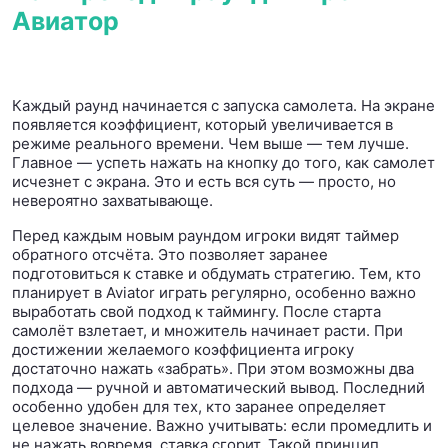
Авиатор
Каждый раунд начинается с запуска самолета. На экране
появляется коэффициент, который увеличивается в
режиме реального времени. Чем выше — тем лучше.
Главное — успеть нажать на кнопку до того, как самолет
исчезнет с экрана. Это и есть вся суть — просто, но
невероятно захватывающе.
Перед каждым новым раундом игроки видят таймер
обратного отсчёта. Это позволяет заранее
подготовиться к ставке и обдумать стратегию. Тем, кто
планирует в Aviator играть регулярно, особенно важно
выработать свой подход к таймингу. После старта
самолёт взлетает, и множитель начинает расти. При
достижении желаемого коэффициента игроку
достаточно нажать «забрать». При этом возможны два
подхода — ручной и автоматический вывод. Последний
особенно удобен для тех, кто заранее определяет
целевое значение. Важно учитывать: если промедлить и
не нажать вовремя, ставка сгорит. Такой принцип