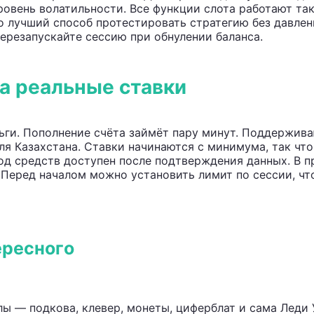
овень волатильности. Все функции слота работают так
о лучший способ протестировать стратегию без давлен
ерезапускайте сессию при обнулении баланса.
а реальные ставки
ньги. Пополнение счёта займёт пару минут. Поддержив
я Казахстана. Ставки начинаются с минимума, так чт
вод средств доступен после подтверждения данных. В 
 Перед началом можно установить лимит по сессии, чт
ересного
лы — подкова, клевер, монеты, циферблат и сама Леди 