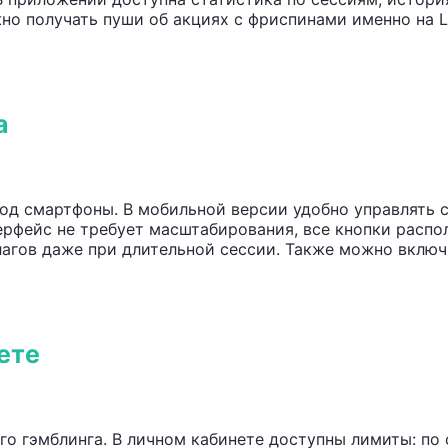
о получать пуши об акциях с фриспинами именно на L
а
под смартфоны. В мобильной версии удобно управлять 
терфейс не требует масштабирования, все кнопки расп
лагов даже при длительной сессии. Также можно включ
ете
о гэмблинга. В личном кабинете доступны лимиты: по 