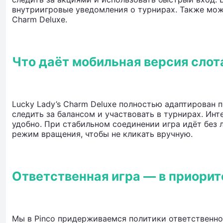
внутриигровые уведомления о турнирах. Также можн
Charm Deluxe.
Что даёт мобильная версия слот
Lucky Lady’s Charm Deluxe полностью адаптирован 
следить за балансом и участвовать в турнирах. Ин
удобно. При стабильном соединении игра идёт без 
режим вращения, чтобы не кликать вручную.
Ответственная игра — в приорит
Мы в Pinco придерживаемся политики ответственног