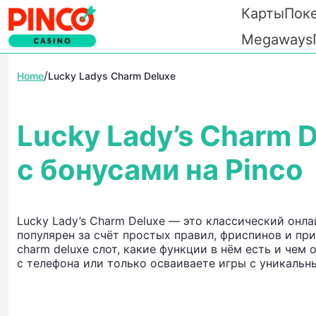
Карты
Пок
Megaways
/
Home
Lucky Ladys Charm Deluxe
Lucky Lady’s Charm 
с бонусами на Pinco
Lucky Lady’s Charm Deluxe — это классический онла
популярен за счёт простых правил, фриспинов и при
charm deluxe слот, какие функции в нём есть и чем
с телефона или только осваиваете игры с уникаль