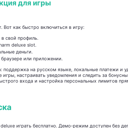
укция для игры
. Вот как быстро включиться в игру:
 в свой профиль.
arm deluxe slot.
льные деньги.
 браузере или приложении.
: поддержка на русском языке, локальные платежи и 
 игры, настраивать уведомления и следить за бонусн
ыстрого входа и настройка персональных лимитов пря
ска
 deluxe играть бесплатно. Демо-режим доступен без деп