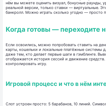
нём вы можете оценить визуал, бонусные раунды, ур
реальной версии, только ставки — виртуальные. Эт
банкролл. Можно играть сколько угодно — просто п
Когда готовы — переходите н
Если освоились, можно попробовать ставить на де
карты, кошельки и локальные платёжные системы дл
даже тем, кто делает первые шаги в гэмблинге. Вы
отображается история сессий и движение средств.
контролировать игру.
Игровой процесс и что в нём инт
Слот устроен просто: 5 барабанов, 10 линий. Симво