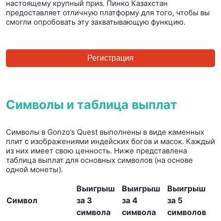
настоящему крупный приз. Пинко Казахстан
предоставляет отличную платформу для того, чтобы вы
смогли опробовать эту захватывающую функцию.
Регистрация
Символы и таблица выплат
Символы в Gonzo’s Quest выполнены в виде каменных
плит с изображениями индейских богов и масок. Каждый
из них имеет свою ценность. Ниже представлена
таблица выплат для основных символов (на основе
одной монеты).
Выигрыш
Выигрыш
Выигрыш
Символ
за 3
за 4
за 5
символа
символа
символов