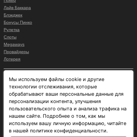
Покер
Лайв Баккара
Блэкджек
Бонусы Пинко
Рулетка
Слоты
Megaways
Провайдеры
Лотерея
Каспи Казино
Мы используем файлы cookie и другие
TV Games
технологии отслеживания, которые
Pinco app
обрабатывают ваши персональные данные для
Sun of Egypt 2
персонализации контента, улучшения
Coin Volcano
пользовательского опыта и анализа трафика на
нашем сайте. Подробнее о том, как мы
используем вашу личную информацию, читайте
в нашей политике конфиденциальности.