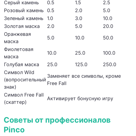
Серый камень
0.5
1.5
2.5
Розовый камень
0.5
2.0
5.0
Зеленый камень
1.0
3.0
10.0
Золотая маска
2.0
5.0
20.0
Оранжевая
5.0
10.0
50.0
маска
Фиолетовая
10.0
25.0
100.0
маска
Голубая маска
25.0
125.0
250.0
Символ Wild
Заменяет все символы, кроме
(вопросительный
Free Fall
знак)
Символ Free Fall
Активирует бонусную игру
(скаттер)
Советы от профессионалов
Pinco