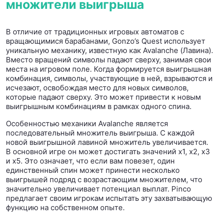
множители выигрыша
В отличие от традиционных игровых автоматов с
вращающимися барабанами, Gonzo’s Quest использует
уникальную механику, известную как Avalanche (Лавина).
Вместо вращений символы падают сверху, занимая свои
места на игровом поле. Когда формируется выигрышная
комбинация, символы, участвующие в ней, взрываются и
исчезают, освобождая место для новых символов,
которые падают сверху. Это может привести к новым
выигрышным комбинациям в рамках одного спина.
Особенностью механики Avalanche является
последовательный множитель выигрыша. С каждой
новой выигрышной лавиной множитель увеличивается.
В основной игре он может достигать значений x1, x2, x3
и x5. Это означает, что если вам повезет, один
единственный спин может принести несколько
выигрышей подряд с возрастающим множителем, что
значительно увеличивает потенциал выплат. Pinco
предлагает своим игрокам испытать эту захватывающую
функцию на собственном опыте.