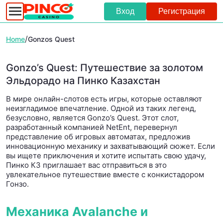
Вход
Регистрация
/
Home
Gonzos Quest
Gonzo’s Quest: Путешествие за золотом
Эльдорадо на Пинко Казахстан
В мире онлайн-слотов есть игры, которые оставляют
неизгладимое впечатление. Одной из таких легенд,
безусловно, является Gonzo’s Quest. Этот слот,
разработанный компанией NetEnt, перевернул
представление об игровых автоматах, предложив
инновационную механику и захватывающий сюжет. Если
вы ищете приключения и хотите испытать свою удачу,
Пинко КЗ приглашает вас отправиться в это
увлекательное путешествие вместе с конкистадором
Гонзо.
Механика Avalanche и