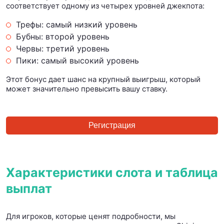
соответствует одному из четырех уровней джекпота:
Трефы: самый низкий уровень
Бубны: второй уровень
Червы: третий уровень
Пики: самый высокий уровень
Этот бонус дает шанс на крупный выигрыш, который
может значительно превысить вашу ставку.
Регистрация
Характеристики слота и таблица
выплат
Для игроков, которые ценят подробности, мы